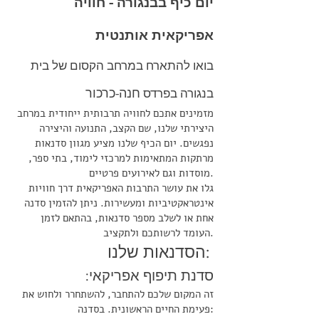
יום כיף בבנגורה - חוויה
אפריקאית אותנטית
בואו להתארח במרחב הקסום של בית
בנגורה בפרדס
חנה-כרכור
מזמינים אתכם לחוויה תרבותית ייחודית במרחב
היצירתי שלנו, שם הקצב, התנועה והיצירה
נפגשים. יום הכיף שלנו מציע מגוון סדנאות
מרתקות המתאימות למרכזי לימוד, בתי ספר,
מוסדות וגם לאירועים פרטיים.
גלו את עושר התרבות האפריקאית דרך חוויות
אינטראקטיביות ומעשירות. ניתן להזמין סדנה
אחת או לשלב מספר סדנאות, בהתאם לזמן
העומד לרשותכם ולתקציב.
הסדנאות שלנו:
:סדנת תיפוף אפריקאי
זה המקום שלכם להתחבר, להשתחרר ולחוש את
פעימת החיים הראשונית. בסדנה: