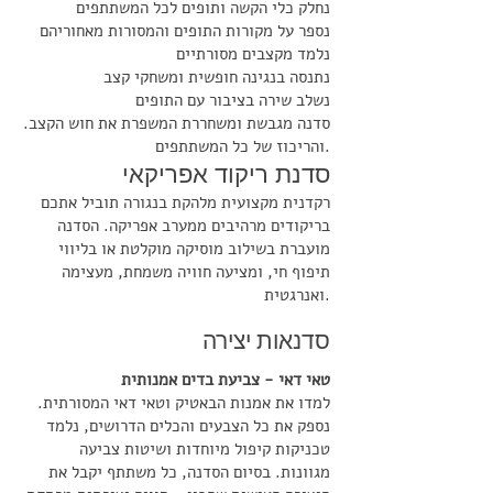
נחלק כלי הקשה ותופים לכל המשתתפים
נספר על מקורות התופים והמסורות מאחוריהם
נלמד מקצבים מסורתיים
נתנסה בנגינה חופשית ומשחקי קצב
נשלב שירה בציבור עם התופים
.סדנה מגבשת ומשחררת המשפרת את חוש הקצב
והריכוז של כל המשתתפים.
סדנת ריקוד אפריקאי
רקדנית מקצועית מלהקת בנגורה תוביל אתכם
בריקודים מרהיבים ממערב אפריקה. הסדנה
מועברת בשילוב מוסיקה מוקלטת או בליווי
תיפוף חי, ומציעה חוויה משמחת, מעצימה
ואנרגטית.
סדנאות יצירה
טאי דאי - צביעת בדים אמנותית
למדו את אמנות הבאטיק וטאי דאי המסורתית.
נספק את כל הצבעים והכלים הדרושים, נלמד
טכניקות קיפול מיוחדות ושיטות צביעה
מגוונות. בסיום הסדנה, כל משתתף יקבל את