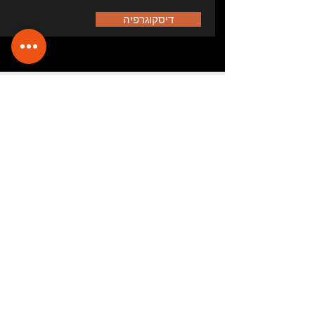
דיסקוגרפיה
לאחר מופע "כישוף אפריקאי"
בתאטרון ענבל
הי רחל, היה מופע מדהים... נפעמתי
ממש מהאיכות , זה היה פשוט מופע
מטורף, כל הכבוד לך !
ליעד ורבר - מפיקת ערוץ 13