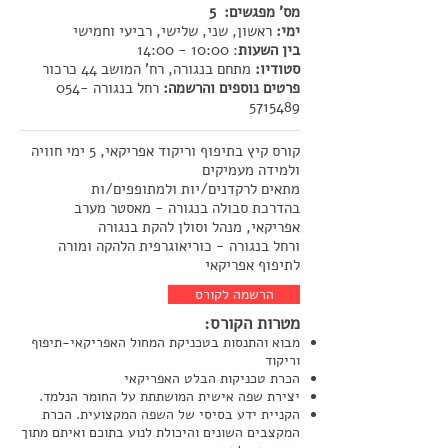
מס' מפגשים: 5
ימי:
ראשון, שני, שלישי, רביעי וחמישי
בין השעות
: 10:00 - 14:00
סטודיו:
מתחם בנגורה, רח' המושב 44 כרכור
פרטים נוספים והרשמה:
רחל בנגורה
054-
5715489
קורס קיץ בתיפוף וריקוד אפריקאי, 5 ימי חוויה
ולמידה מעמיקים
מתאים לרקדנים/יות ולמתופפים/ות
בהדרכת סבולה בנגורה - מאסטר מערב
אפריקאי, מנהל וסולן להקת בנגורה
ורחל בנגורה - כוריאוגרפית הלהקה ומורה
לתיפוף אפריקאי
הרשמה לקורס
מטרות הקורס:
מבוא והתנסות בטכניקת המחול האפריקאי-תיפוף
וריקוד
הכרת טכניקות הבלט האפריקאי
יצירת שפה אישית המושתתת על החומר הנלמד.
הקניית ידע בסיסי של השפה המקצועית. הכרת
המקצבים השונים והיכולת לנוע בתוכם ואיתם מתוך