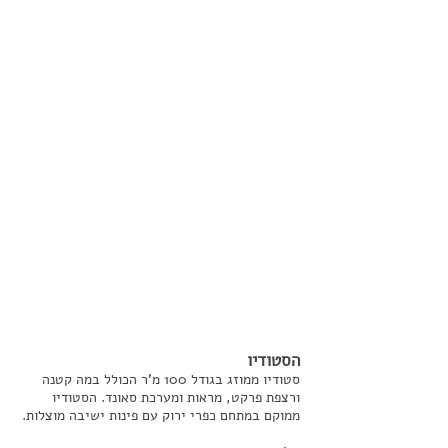
רינת לנגלי
מלי מזל
ריקוד אפריקאי
ריקוד
אפריקאי
​הסטודיו
סטודיו ממוזג בגודל 100 מ'ר הכולל במה קטנה
ורצפת פרקט, מראות ומערכת סאונד. הסטודיו
ממוקם במתחם כפרי ירוק עם פינות ישיבה מוצלות.