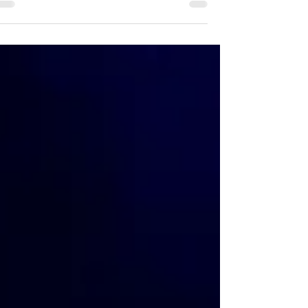
חדשה להמשך של " נדיה והתוף המקודש" יבורכו
הקוראים והמגיבים בעוד גופת סונגאלו מתקררת
בחדר,...