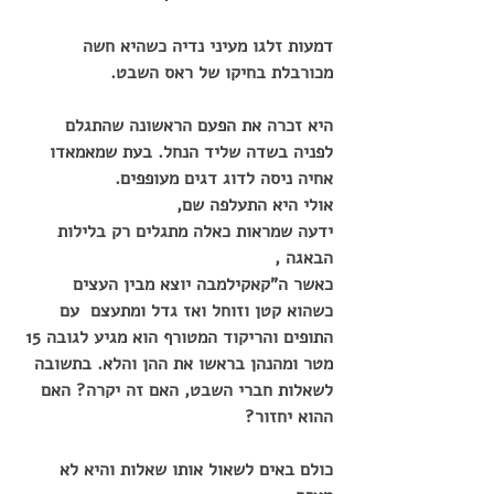
דמעות זלגו מעיני נדיה כשהיא חשה 
מכורבלת בחיקו של ראס השבט.
היא זכרה את הפעם הראשונה שהתגלם 
לפניה בשדה שליד הנחל. בעת שמאמאדו 
אחיה ניסה לדוג דגים מעופפים.
אולי היא התעלפה שם,
ידעה שמראות כאלה מתגלים רק בלילות 
הבאגה ,
כאשר ה"קאקילמבה יוצא מבין העצים 
כשהוא קטן וזוחל ואז גדל ומתעצם  עם 
התופים והריקוד המטורף הוא מגיע לגובה 15 
מטר ומהנהן בראשו את ההן והלא. בתשובה 
לשאלות חברי השבט, האם זה יקרה? האם 
ההוא יחזור? 
כולם באים לשאול אותו שאלות והיא לא 