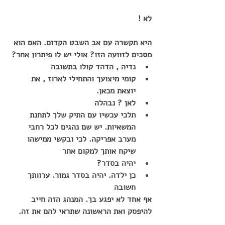
לא !
היא תקשרה עם אב השבט הקדום. האם הוא 
מסכים לזוועה הזו? אולי יש לו פיתרון אחר?
נדיה , הדהד קולו בתשובה
קומי מיצועך והתחילי לארוז , את 
יוצאת מכאן.
לאן ? נבהלה
תלכי עכשיו עם התיק שלך לתחנת 
המשאיות. יש שם נהגים לכל רחבי 
מערב אפריקה. לכי ובקשי ממישהו 
שיקח אותך למקום אחר
יהיה בסדר?
כן ילדה. יהיה בסדר גמור. ערוותך 
חשובה
אף אחד לא יפגע בך. המנהג הזה חייב 
להיפסק ואת הראשונה שתראי להם את זה.