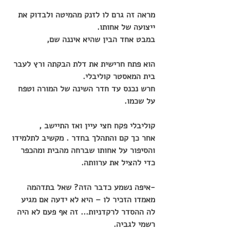
מראה זה גרם לו לזנק מהמיטה ולבדוק את 
ייצועה של אחותו.
במבט אחד הבין שהיא איננה שם,
הוא פתח חרישית את דלת הבקתה ורץ לעבר 
בית המאסטר קוליבלי.
חרש נכנס עד חדר השינה של המורה וטפח 
על שכמו.
קוליבלי פקח חצי עיין ואז התיישב ,
אחר כך קם והתהלך בחדר . מקשיב לתלמידו 
והסיפור על אחותו שברחה מהבית ומהכפר 
כדי להציל את ערוותה.
-איפה נשמע כדבר הזה? שאל בתדהמה
מאמדו הזכיר לו – היא לא ידעה אם מגיע 
לה ההסדר לרקדניות... זה אף פעם לא היה 
רשמי לגביה.