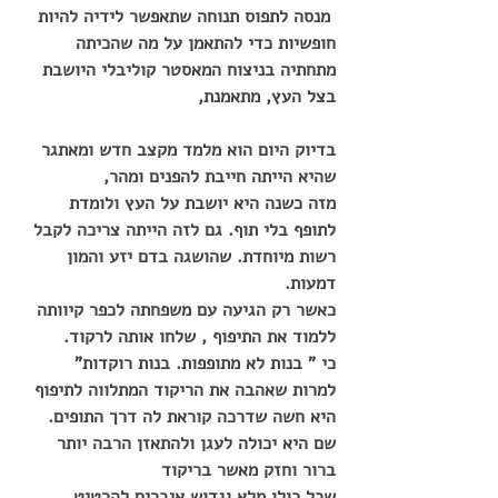
 מנסה לתפוס תנוחה שתאפשר לידיה להיות 
חופשיות כדי להתאמן על מה שהכיתה 
מתחתיה בניצוח המאסטר קוליבלי היושבת 
בצל העץ, מתאמנת,
בדיוק היום הוא מלמד מקצב חדש ומאתגר 
שהיא הייתה חייבת להפנים ומהר,
מזה כשנה היא יושבת על העץ ולומדת 
לתופף בלי תוף. גם לזה הייתה צריכה לקבל 
רשות מיוחדת. שהושגה בדם יזע והמון 
דמעות.
כאשר רק הגיעה עם משפחתה לכפר קיוותה 
ללמוד את התיפוף , שלחו אותה לרקוד.
כי " בנות לא מתופפות. בנות רוקדות"
למרות שאהבה את הריקוד המתלווה לתיפוף 
היא חשה שדרכה קוראת לה דרך התופים.
שם היא יכולה לעגן ולהתאזן הרבה יותר 
ברור וחזק מאשר בריקוד
שכל כולו מלא וגדוש איברים להרטיט 