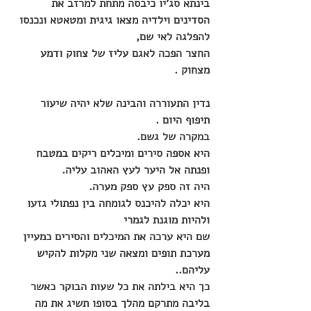
בינתא סג'יו כיבסה מתחת למרזב את 
הסדינים וילדיה מצאו גיגית ומטאטא ונכנסו 
להפלגה לאי שם,
החצר הפכה לאגם עליז של צחוק ודמע 
מצחוק .
נדין התעוררה והבינה שלא יהיה שיעור 
תיפוף היום .
במקרה של גשם.
היא אספה סירים ומיכלים ריקים במטבח 
ופנתה אל היער לעץ האהוב עליה.
היה זה ספק עץ ספק מערה.
היא יכלה להיכנס לגומחה בין נפתולי גזעו 
ולהיות מוגנת לגמרי
שם היא ערכה את המיכלים והסירים כמעיין 
מערכת תופים ומצאה שני מקלות להקיש 
עליהם..
כך היא בילתה את כל שעות הבוקר כאשר 
בליבה מתרקם מהלך בסופו תשיג את מה 