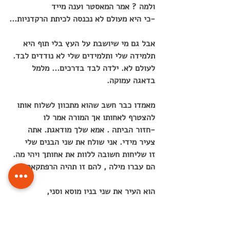
ולמה ? אמר המאסטר וענה מייד
-כי היא מעולם לא נכנסה לכיתת הרקדניות...
אבל גם מי שיושבת על העץ בלי תוף היא 
תלמידה שלי ותלמידים שלי לא נודדים לבד.
לעולם לא. ילדה לבד בדרכים... מלמל 
בדאגה עמוקה. 
מאמדו כבר חשב שהוא מתכוון לשלוח אותו 
להצטרף לאחותו אך המורה אמר לו
-חזור הביתה . אמא שלך מודאגת. אתה 
צעיר מידי. אני שולח את שני הבנים שלי
זו שליחות חשובה ללוות את אחותך ויהי מה. 
הם עברו מילה , להם זו תהיה הרפתקאה.
הוא העיר את שני בניו מוסא וסני,
אלה התעוררו בבהלה לקול אביהם והקשיבו 
למהלך המשימה שמוטלת עליהם בכובד ראש,