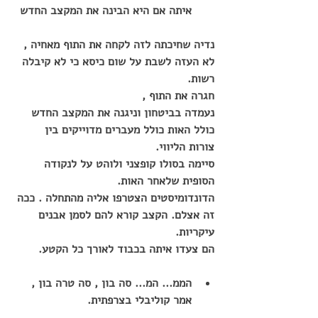
איתה אם היא הבינה את המקצב החדש
נדיה שחיכתה לזה לקחה את התוף מאחיה , 
לא העזה לשבת על שום כיסא כי לא קיבלה 
רשות.
חגרה את התוף ,
נעמדה בביטחון וניגנה את המקצב החדש 
כולל האות כולל מעברים מדוייקים בין 
צורות הליווי.
סיימה בסולו קופצני ולוהט על לנקודה 
הסופית שלאחר האות.
הדונדומיסטים הצטרפו אליה מהתחלה . ככה 
זה אצלם. הקצב קורא להם לסמן אבנים 
עיקריות.
הם צעדו איתה בכבוד לאורך כל הקטע.
הממ... המ... סה בון , סה טרה בון , 
אמר קוליבלי בצרפתית.